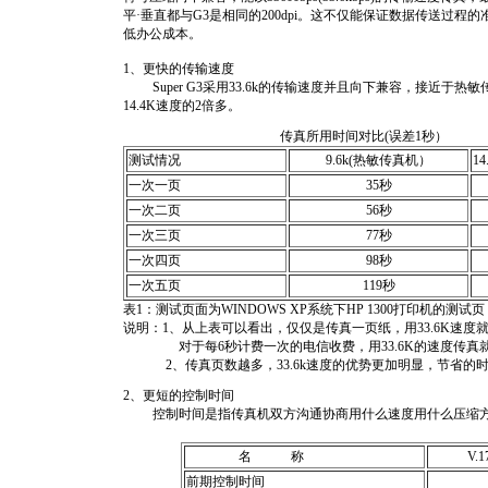
平·垂直都与G3是相同的200dpi。这不仅能保证数据传送过
低办公成本。
1、更快的传输速度
Super G3采用33.6k的传输速度并且向下兼容，接近于热敏
14.4K速度的2倍多。
传真所用时间对比(误差1秒）
测试情况
9.6k(热敏传真机）
1
一次一页
35秒
一次二页
56秒
一次三页
77秒
一次四页
98秒
一次五页
119秒
表1：测试页面为WINDOWS XP系统下HP 1300打印机的测试页
说明：1、从上表可以看出，仅仅是传真一页纸，用33.6K速度就
对于每6秒计费一次的电信收费，用33.6K的速度传真就
2、传真页数越多，33.6k速度的优势更加明显，节省的
2、更短的控制时间
控制时间是指传真机双方沟通协商用什么速度用什么压缩方
名 称
V.1
前期控制时间