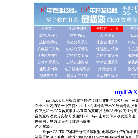
博宁首页
红酒进销存
进销存工厂版
进销
玻璃进销存
财务系统
人事薪资
Ex
连接线系统
办公文具系统
珠宝管理系统
服装E
机电进口系统
纱线仓库管理
保健品进销存
手机
印刷进销存
进销存英文版
进销存商贸版
服装
石材外贸系统
进销存业务版
物流管理系统
服装
通用进销存
电子进销存系统
外贸迷你版
化妆
ERP普及版
餐具加工ERP
食品ERP系统
汇票
myF
myFAX传真服务器做为数码传真行业的理念领航者，在第一个推
着推出业内的第一个支持Super G3高速传真技术的数码传真服务器
仅仅是和myFAX传真服务器互发传真可以达到33.6K的高速传
合机互相收发传真都可以达到33.6Kbps.让你的传真收发更
件费用，更为你节省传真通信费用。
名词解释：
Super G3:ITU-TS(国际电气通讯联盟·电讯标准化部门
符号压缩向下兼容，能以33600bps(33.6kbps)的传输速度传