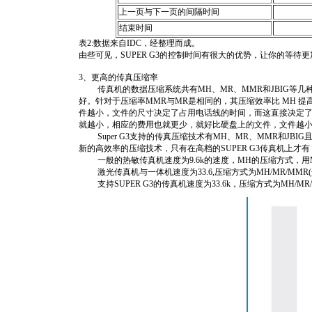
上一页与下一页的间隔时间
结束时间
表2:数据来自IDC，经整理而成。
由些可见，SUPER G3的控制时间有很大的优势，让你的等待
3、更高的传真压缩率
传真机的数据压缩系统共有MH、MR、MMR和JBIG等几
好。针对于压缩率MMR与MR是相同的，其压缩效率比 MH 提高
件越小，文件的尺寸决定了占用电话线的时间，而这直接决定
就越小，相应的费用也就更少，就好比硬盘上的文件，文件越小复
Super G3支持的传真压缩技术有MH、MR、MMR和JBI
新的高效率的压缩技术，只有在高档的SUPER G3传真机上才有
一般的热敏传真机速度为9.6k的速度，MH的压缩方式，用
激光传真机与一体机速度为33.6,压缩方式为MH/MR/MM
支持SUPER G3的传真机速度为33.6k，压缩方式为MH/MR/M