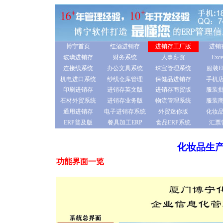
博宁首页
红酒进销存
进销存工厂版
进销
玻璃进销存
财务系统
人事薪资
Ex
连接线系统
办公文具系统
珠宝管理系统
服装E
机电进口系统
纱线仓库管理
保健品进销存
手机
印刷进销存
进销存英文版
进销存商贸版
服装
石材外贸系统
进销存业务版
物流管理系统
服装
通用进销存
电子进销存系统
外贸迷你版
化妆
ERP普及版
餐具加工ERP
食品ERP系统
汇票
化妆品生产管
功能界面一览