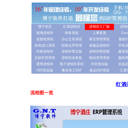
博宁首页
红酒进销存
进销存工厂版
进销
玻璃进销存
财务系统
人事薪资
Ex
连接线系统
办公文具系统
珠宝管理系统
服装E
机电进口系统
纱线仓库管理
保健品进销存
手机
印刷进销存
进销存英文版
进销存商贸版
服装
石材外贸系统
进销存业务版
物流管理系统
服装
通用进销存
电子进销存系统
外贸迷你版
化妆
ERP普及版
餐具加工ERP
食品ERP系统
汇票
红酒
流程图一览