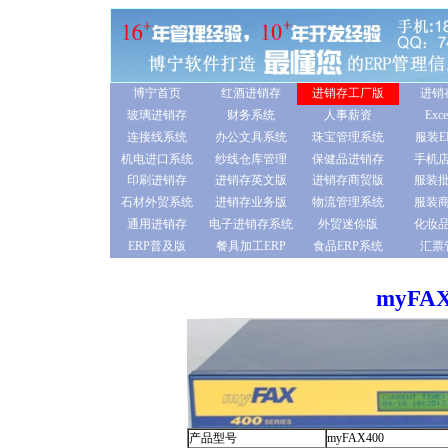
博宁首页
红酒进销存
进销存工厂版
进销
玻璃进销存
财务系统
人事薪资
Ex
连接线系统
办公文具系统
珠宝管理系统
服装E
机电进口系统
纱线仓库管理
保健品进销存
手机
印刷进销存
进销存英文版
进销存商贸版
服装
石材外贸系统
进销存业务版
物流管理系统
服装
通用进销存
电子进销存系统
外贸迷你版
化妆
ERP普及版
餐具加工ERP
食品ERP系统
汇票
myFA
产品型号
myFAX400