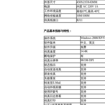
外形尺寸
450X235X45MM
电源
内置 AC 220V 1A
工作环境温度
最低O℃,最高 40℃
网络传输速度
10M/100M
传真线接口
RJ11
产品基本指标与特性：
Windows 2000/XP/Vi
操作系统
软件版本
中文、英文
软件升级
免费
14.4K
传真速度
断电保护
有
98/196 DPI
传真分辨率
状态指示
支持
自动发送传真
支持
群发传真
支持
失败重发
支持
转发至E-Mail
支持
自动外线前缀
支持
使用IP拨号
支持
传真日志查看
支持
传真打印
支持