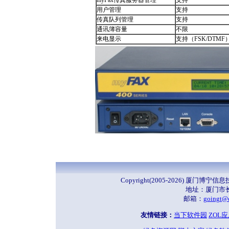
myFax传真服务器管理
支持
用户管理
支持
传真队列管理
支持
通讯簿容量
不限
来电显示
支持（FSK/DTMF
Copyright(2005-2026) 厦门
地址：厦门市长
邮箱：
goingt@
友情链接：
当下软件园
ZOL