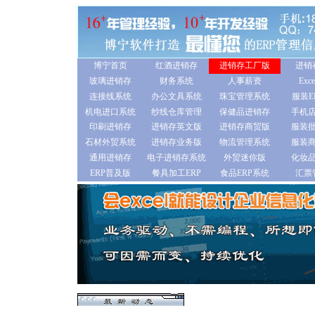
博宁首页
红酒进销存
进销存工厂版
进销
玻璃进销存
财务系统
人事薪资
Ex
连接线系统
办公文具系统
珠宝管理系统
服装E
机电进口系统
纱线仓库管理
保健品进销存
手机
印刷进销存
进销存英文版
进销存商贸版
服装
石材外贸系统
进销存业务版
物流管理系统
服装
通用进销存
电子进销存系统
外贸迷你版
化妆
ERP普及版
餐具加工ERP
食品ERP系统
汇票