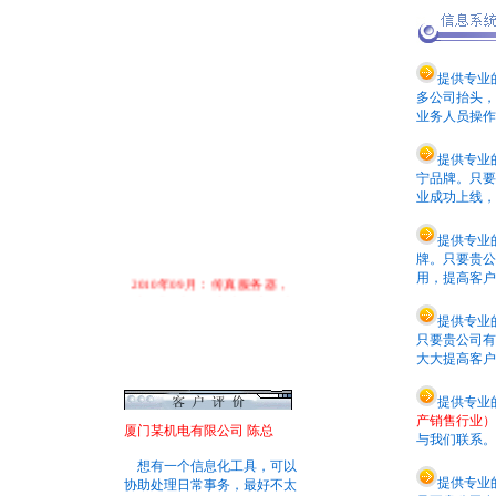
提供专业
多公司抬头，
业务人员操作
提供专业
宁品牌。只要
业成功上线，
提供专业
牌。只要贵公
用，提高客户
2010年09月：传真服务器，
可为厦门地区的客户，实现电
子化传真管理的需求！
提供专业
只要贵公司有
2010年02月：祝各位新老朋
大大提高客户
友，新春愉快，生意兴隆！
2010年01月：祝各位新老朋
提供专业
友，新年快乐，万事如意！
产销售行业）
厦门某机电有限公司 陈总
与我们联系。
2009年12月：携手客户，共
想有一个信息化工具，可以
同进步，开创美好的未来！
提供专业
协助处理日常事务，最好不太