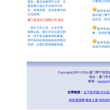
只要贵公司有
2009年11月：冬天，助力客
复杂。最后选择博宁公司，主
户改善内部管理环境，提高企
要是看中他们平台的DIY特
业工作效率！
性，价格实惠，适合发展中的
提供专业
企业使用。
源自厦门博宁
品企业、某石
厦门某进出口有限公司 张总
你们工作人员，心态不错，
提供专业
做事认真。我们不仅仅是买软
构，支持多用
件，对于售后服务同样重视。
贵司良好的系统初始化和售后
提供专业
培训，让我们觉得物超所值。
实现可持续性
Copyright(2005-2026) 厦门
地址：厦门市长
邮箱：
goingt@
友情链接：
当下软件园
ZOL
绿色资源网
脚本之家
绿色软